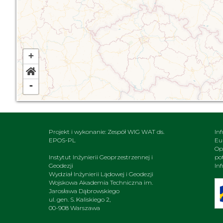
+
-
Projekt i wykonanie: Zespół WIG WAT ds.
In
EPOS-PL
Eu
Op
Instytut Inżynierii Geoprzestrzennej i
po
Geodezji
In
Wydział Inżynierii Lądowej i Geodezji
Wojskowa Akademia Techniczna im.
Jarosława Dąbrowskiego
ul. gen. S. Kaliskiego 2,
00-908 Warszawa