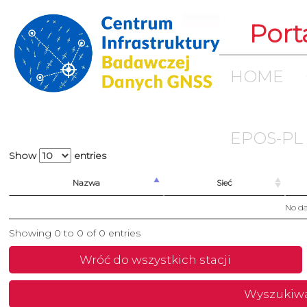
Port
HOME
EPOS-PL
Show
entries
Nazwa
Sieć
No da
Showing 0 to 0 of 0 entries
Wróć do wszystkich stacji
Wyszukiw