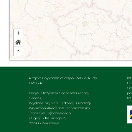
+
-
Projekt i wykonanie: Zespół WIG WAT ds.
In
EPOS-PL
Eu
Op
Instytut Inżynierii Geoprzestrzennej i
po
Geodezji
In
Wydział Inżynierii Lądowej i Geodezji
Wojskowa Akademia Techniczna im.
Jarosława Dąbrowskiego
ul. gen. S. Kaliskiego 2,
00-908 Warszawa