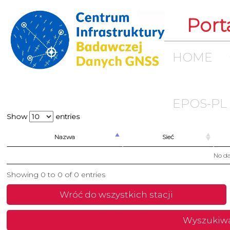
Port
HOME
EPOS-PL
Show
entries
Nazwa
Sieć
No da
Showing 0 to 0 of 0 entries
Wróć do wszystkich stacji
Wyszukiw