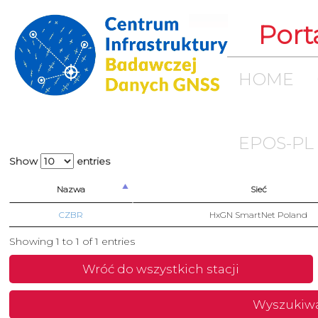
Port
HOME
EPOS-PL
Show
entries
Nazwa
Sieć
CZBR
HxGN SmartNet Poland
Showing 1 to 1 of 1 entries
Wróć do wszystkich stacji
Wyszukiw