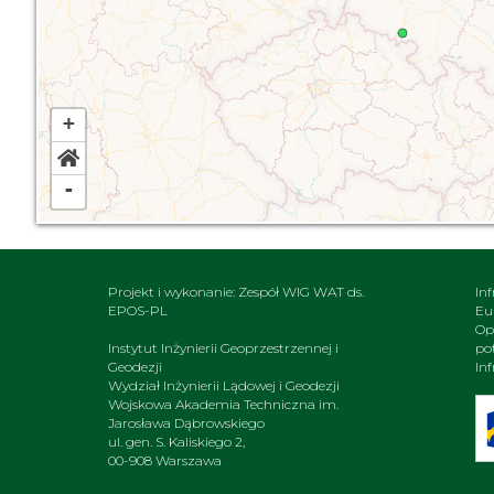
+
-
Projekt i wykonanie: Zespół WIG WAT ds.
In
EPOS-PL
Eu
Op
Instytut Inżynierii Geoprzestrzennej i
po
Geodezji
In
Wydział Inżynierii Lądowej i Geodezji
Wojskowa Akademia Techniczna im.
Jarosława Dąbrowskiego
ul. gen. S. Kaliskiego 2,
00-908 Warszawa