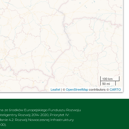
100 km
50 mi
Leaflet
| ©
OpenStreetMap
contributors ©
CARTO
na ze środków Europejskiego Funduszu Rozwoju
ligentny Rozwój 2014-2020, Priorytet IV:
nie 4.2: Rozwój Nowoczesnej Infrastruktury
00).