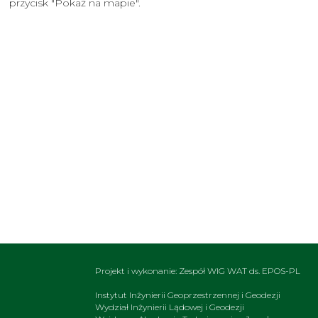
przycisk "Pokaż na mapie".
Projekt i wykonanie: Zespół WIG WAT ds. EPOS-PL
Instytut Inżynierii Geoprzestrzennej i Geodezji
Wydział Inżynierii Lądowej i Geodezji