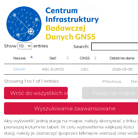
Show
entries
Search:
Nazwa
Sieć
GNSS
Ostatnie dane
DRWP
ASG-EUPOS
GEC
2026-03-09
Showing 1 to 1 of 1 entries
Previous
Ne
Wróć do wszystkich stacji
Pokaż na mapie
Wyszukiwanie zaawansowane
Aby wyświetlić jedną stację na mapie, należy skorzystać z linku
pierwszej kolumnie tabeli. W celu wyświetlenia większej ilości
stacji, należy je zaznaczyć (poprzez kliknięcie wiersza) oraz wci