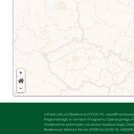
+
-
Infrastruktura Badawcza EPOS-PL współfinansowa
Regionalnego w ramach Programu Operacyjnego Inte
Zwiększenie potencjału naukowo-badawczego, Działa
Badawczej Sektora Nauki (POIR.04.02.00-14-A003/16-