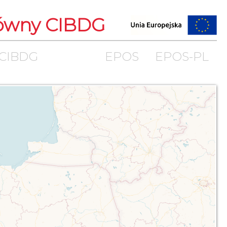
łówny CIBDG
 CIBDG
EPOS
EPOS-PL