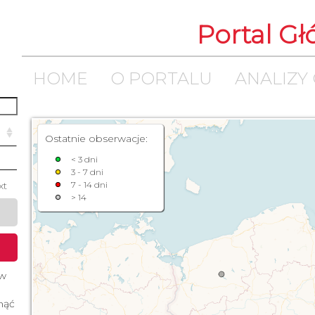
Portal G
HOME
O PORTALU
ANALIZY
Ostatnie obserwacje:
< 3 dni
3 - 7 dni
xt
7 - 14 dni
> 14
 w
śnąć