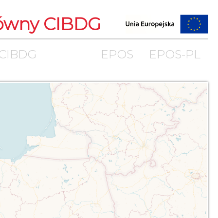
łówny CIBDG
 CIBDG
EPOS
EPOS-PL