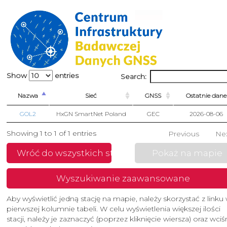
Show
entries
Search:
Nazwa
Sieć
GNSS
Ostatnie dane
GOL2
HxGN SmartNet Poland
GEC
2026-08-06
Showing 1 to 1 of 1 entries
Previous
Ne
Wróć do wszystkich stacji
Pokaż na mapie
Wyszukiwanie zaawansowane
Aby wyświetlić jedną stację na mapie, należy skorzystać z linku
pierwszej kolumnie tabeli. W celu wyświetlenia większej ilości
stacji, należy je zaznaczyć (poprzez kliknięcie wiersza) oraz wci