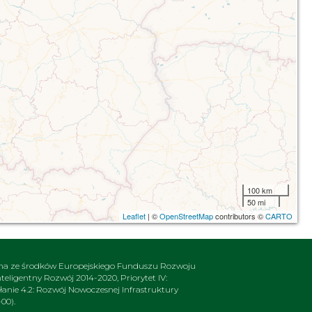
100 km
50 mi
Leaflet
| ©
OpenStreetMap
contributors ©
CARTO
na ze środków Europejskiego Funduszu Rozwoju
ligentny Rozwój 2014-2020, Priorytet IV:
nie 4.2: Rozwój Nowoczesnej Infrastruktury
00).