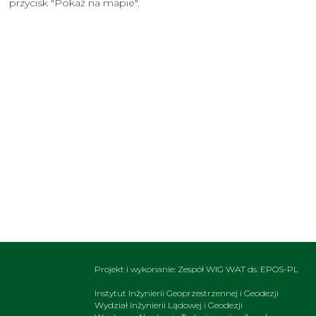
przycisk "Pokaż na mapie".
Projekt i wykonanie: Zespół WIG WAT ds. EPOS-PL
Instytut Inżynierii Geoprzestrzennej i Geodezji
Wydział Inżynierii Lądowej i Geodezji