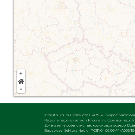
+
-
Infrastruktura Badawcza EPOS-PL współfinansowa
Regionalnego w ramach Programu Operacyjnego Inte
Zwiększenie potencjału naukowo-badawczego, Działa
Badawczej Sektora Nauki (POIR.04.02.00-14-A003/16-