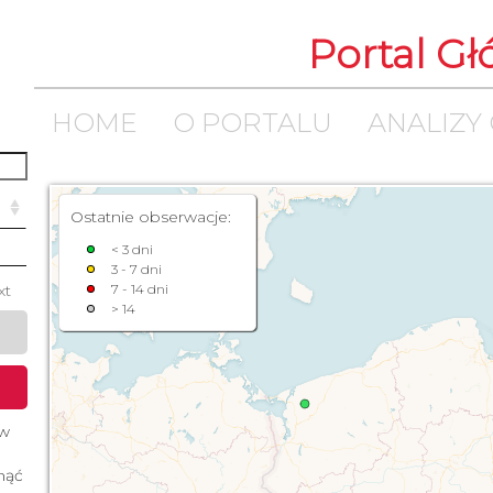
Portal G
HOME
O PORTALU
ANALIZY
Ostatnie obserwacje:
< 3 dni
3 - 7 dni
xt
7 - 14 dni
> 14
 w
śnąć