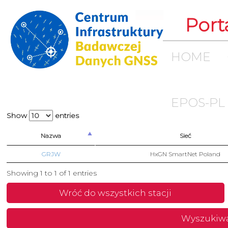
Port
HOME
EPOS-PL
Show
entries
Nazwa
Sieć
GRJW
HxGN SmartNet Poland
Showing 1 to 1 of 1 entries
Wróć do wszystkich stacji
Wyszukiw