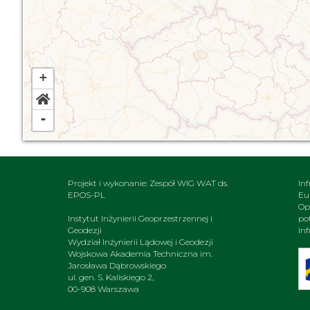
+
-
Projekt i wykonanie: Zespół WIG WAT ds.
In
EPOS-PL
Eu
Op
Instytut Inżynierii Geoprzestrzennej i
po
Geodezji
In
Wydział Inżynierii Lądowej i Geodezji
Wojskowa Akademia Techniczna im.
Jarosława Dąbrowskiego
ul. gen. S. Kaliskiego 2,
00-908 Warszawa