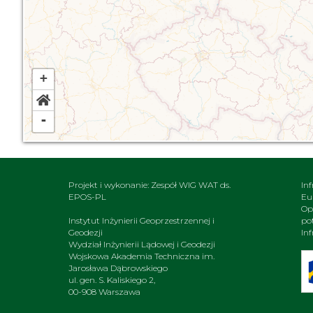
+
-
Projekt i wykonanie: Zespół WIG WAT ds.
In
EPOS-PL
Eu
Op
Instytut Inżynierii Geoprzestrzennej i
po
Geodezji
In
Wydział Inżynierii Lądowej i Geodezji
Wojskowa Akademia Techniczna im.
Jarosława Dąbrowskiego
ul. gen. S. Kaliskiego 2,
00-908 Warszawa