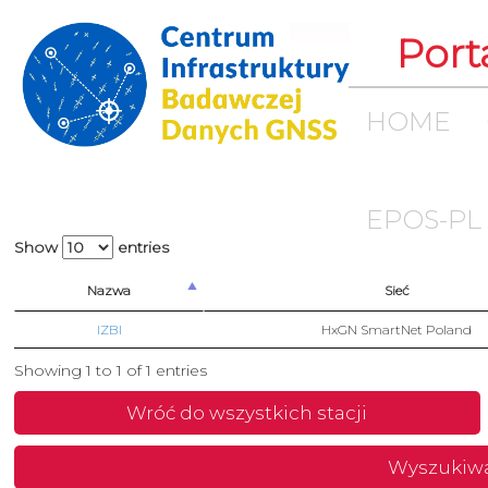
Port
HOME
EPOS-PL
Show
entries
Nazwa
Sieć
IZBI
HxGN SmartNet Poland
Showing 1 to 1 of 1 entries
Wróć do wszystkich stacji
Wyszukiw