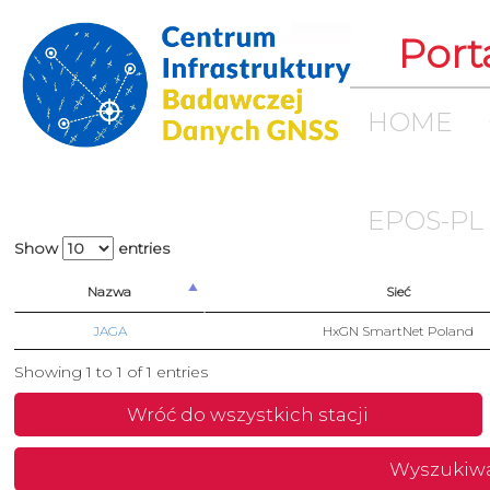
Port
HOME
EPOS-PL
Show
entries
Nazwa
Sieć
JAGA
HxGN SmartNet Poland
Showing 1 to 1 of 1 entries
Wróć do wszystkich stacji
Wyszukiw