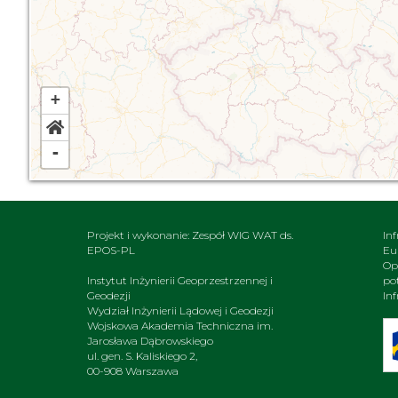
+
-
Projekt i wykonanie: Zespół WIG WAT ds.
In
EPOS-PL
Eu
Op
Instytut Inżynierii Geoprzestrzennej i
po
Geodezji
In
Wydział Inżynierii Lądowej i Geodezji
Wojskowa Akademia Techniczna im.
Jarosława Dąbrowskiego
ul. gen. S. Kaliskiego 2,
00-908 Warszawa