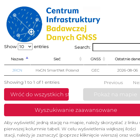
Show
entries
Search:
Nazwa
Sieć
GNSS
Ostatnie dane
JRCN
HxGN SmartNet Poland
GEC
2026-08-06
Showing 1 to 1 of 1 entries
Previous
Ne
Wróć do wszystkich stacji
Pokaż na mapie
Wyszukiwanie zaawansowane
Aby wyświetlić jedną stację na mapie, należy skorzystać z linku
pierwszej kolumnie tabeli. W celu wyświetlenia większej ilości
stacji, należy je zaznaczyć (poprzez kliknięcie wiersza) oraz wci