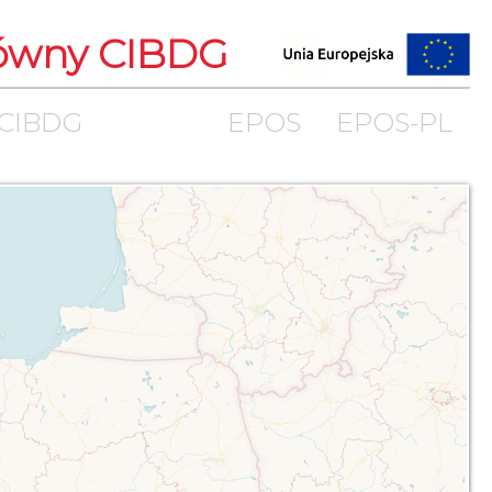
łówny CIBDG
 CIBDG
EPOS
EPOS-PL