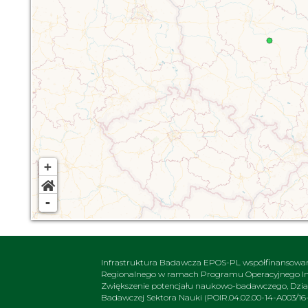
+
-
Infrastruktura Badawcza EPOS-PL współfinansowa
Regionalnego w ramach Programu Operacyjnego Inte
Zwiększenie potencjału naukowo-badawczego, Działa
Badawczej Sektora Nauki (POIR.04.02.00-14-A003/16-