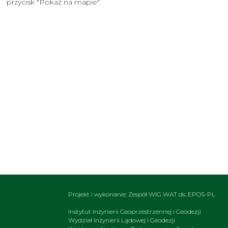
przycisk "Pokaż na mapie".
Projekt i wykonanie: Zespół WIG WAT ds. EPOS-PL
Instytut Inżynierii Geoprzestrzennej i Geodezji
Wydział Inżynierii Lądowej i Geodezji