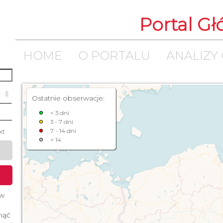
Portal G
HOME
O PORTALU
ANALIZY
Ostatnie obserwacje:
< 3 dni
3 - 7 dni
xt
7 - 14 dni
> 14
 w
śnąć