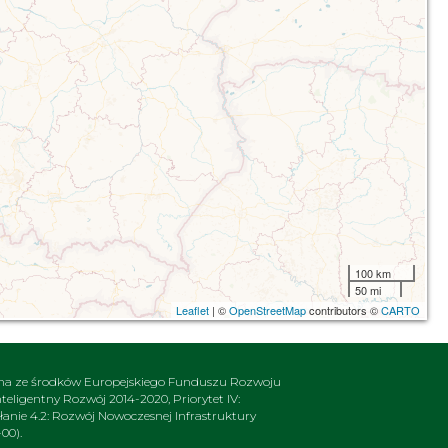
100 km
50 mi
Leaflet
| ©
OpenStreetMap
contributors ©
CARTO
na ze środków Europejskiego Funduszu Rozwoju
ligentny Rozwój 2014-2020, Priorytet IV:
nie 4.2: Rozwój Nowoczesnej Infrastruktury
00).