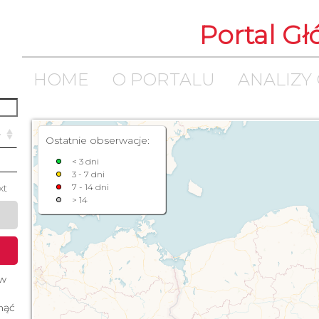
Portal G
HOME
O PORTALU
ANALIZY
Ostatnie obserwacje:
< 3 dni
3 - 7 dni
xt
7 - 14 dni
> 14
 w
śnąć