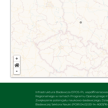
+
-
Infrastruktura Badawcza EPOS-PL współfinansowa
Regionalnego w ramach Programu Operacyjnego Inte
Zwiększenie potencjału naukowo-badawczego, Działa
Badawczej Sektora Nauki (POIR.04.02.00-14-A003/16-