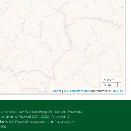
100 km
50 mi
Leaflet
| ©
OpenStreetMap
contributors ©
CARTO
na ze środków Europejskiego Funduszu Rozwoju
ligentny Rozwój 2014-2020, Priorytet IV:
nie 4.2: Rozwój Nowoczesnej Infrastruktury
00).