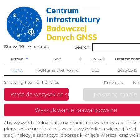
Show
entries
Search:
Nazwa
Sieć
GNSS
Ostatnie dane
RDNA
HxGN SmartNet Poland
GEC
2025-05-15
Showing 1 to 1 of 1 entries
Previous
Ne
Wróć do wszystkich stacji
Pokaż na mapie
Wyszukiwanie zaawansowane
Aby wyświetlić jedną stację na mapie, należy skorzystać z linku
pierwszej kolumnie tabeli. W celu wyświetlenia większej ilości
stacji, należy je zaznaczyć (poprzez kliknięcie wiersza) oraz wci