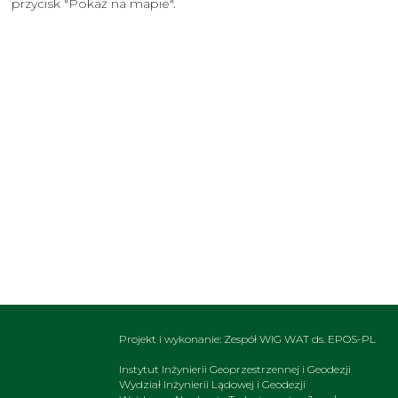
przycisk "Pokaż na mapie".
Projekt i wykonanie: Zespół WIG WAT ds. EPOS-PL
Instytut Inżynierii Geoprzestrzennej i Geodezji
Wydział Inżynierii Lądowej i Geodezji