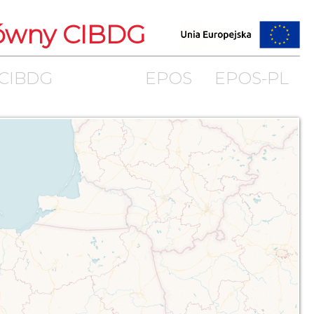
łówny CIBDG
 CIBDG
EPOS
EPOS-PL