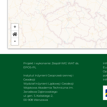
+
-
Projekt i wykonanie: Zespół WIG WAT ds.
In
EPOS-PL
Eu
Op
Instytut Inżynierii Geoprzestrzennej i
po
Geodezji
In
Wydział Inżynierii Lądowej i Geodezji
Wojskowa Akademia Techniczna im.
Jarosława Dąbrowskiego
ul. gen. S. Kaliskiego 2,
00-908 Warszawa