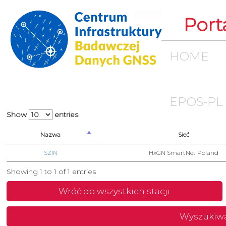
Port
HOME
EPOS-PL
Show
entries
Nazwa
Sieć
SZIN
HxGN SmartNet Poland
Showing 1 to 1 of 1 entries
Wróć do wszystkich stacji
Wyszukiw